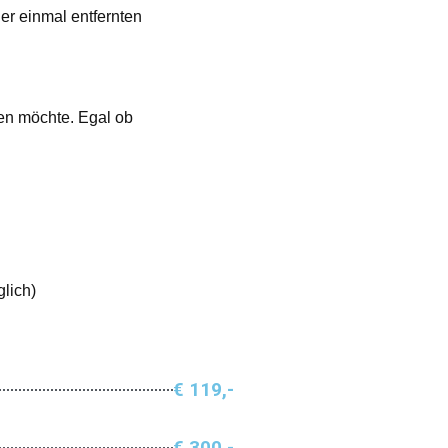
er einmal entfernten
ren möchte. Egal ob
lich)
€ 119,-
€ 300,-